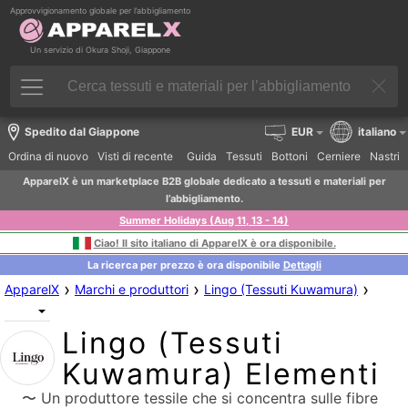
Approvvigionamento globale per l’abbigliamento
Un servizio di Okura Shoji, Giappone
Spedito dal Giappone
EUR
italiano
Ordina di nuovo
Visti di recente
Guida
Tessuti
Bottoni
Cerniere
Nastri
ApparelX è un marketplace B2B globale dedicato a tessuti e materiali per
l’abbigliamento.
Summer Holidays (Aug 11, 13 - 14)
Ciao! Il sito italiano di ApparelX è ora disponibile.
La ricerca per prezzo è ora disponibile
Dettagli
›
›
›
ApparelX
Marchi e produttori
Lingo (Tessuti Kuwamura)
Lingo (Tessuti
Kuwamura) Elementi
〜 Un produttore tessile che si concentra sulle fibre