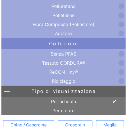
Poliuretano
Polietilene
Fibra Composita (Poliestere)
Acetato
Collezione
Senza PFAS
Tessuto CORDURA®
ReCON Hny®
Riciclaggio
Tipo di visualizzazione
Per articolo
Per colore
Chino / Gabardine
Grosgrain
Maglia