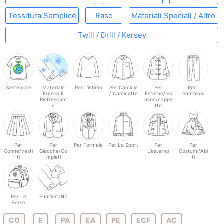
Tessitura Semplice
Raso
Materiali Speciali / Altro
Twill / Drill / Kersey
Sostenibile
Materiale
Per L'intimo
Per Camicie
Per
Per I
Fresco E
/ Camicette
Esterno/blo
Pantaloni
Rinfrescant
uson/cappo
e
tto
Per
Per
Per Formale
Per Lo Sport
Per
Per
Gonne/vesti
Giacche/Co
L'esterno
Costumi/Abi
ti
mpleti
ti
Per Le
Funzionalità
Borse
CO
E
PA
EA
PE
ECF
AC