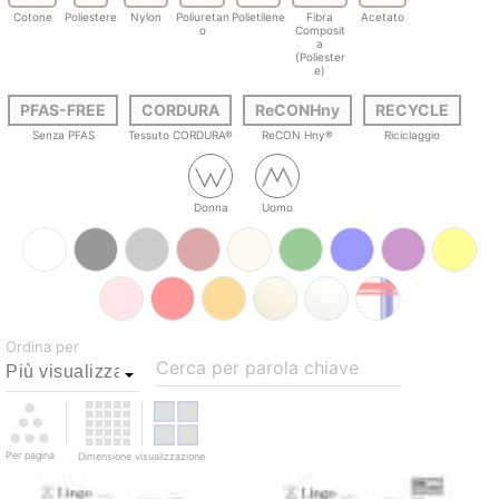
Cotone
Poliestere
Nylon
Poliuretan
Polietilene
Fibra
Acetato
o
Composit
a
(Poliester
e)
PFAS-FREE
CORDURA
ReCONHny
RECYCLE
Senza PFAS
Tessuto CORDURA®
ReCON Hny®
Riciclaggio
Donna
Uomo
Ordina per
Cerca per parola chiave
Per pagina
Dimensione visualizzazione