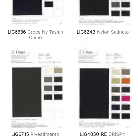
LIG6686
Croce Ny Taslan
LIG6243
Nylon Satinato
Chino
LIG6715
Rivestimento
LIG4030-RE
CRISPY