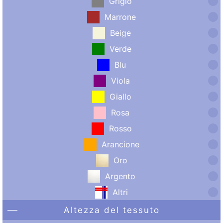
Grigio
Marrone
Beige
Verde
Blu
Viola
Giallo
Rosa
Rosso
Arancione
Oro
Argento
Altri
Altezza del tessuto