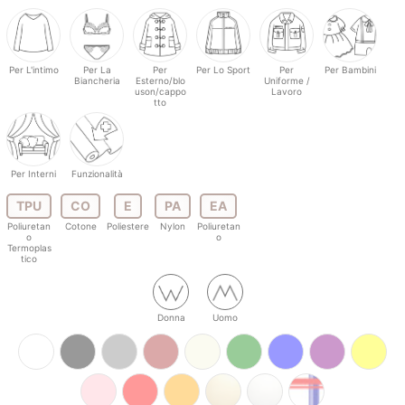
Per L'intimo
Per La
Per
Per Lo Sport
Per
Per Bambini
Biancheria
Esterno/blo
Uniforme /
uson/cappo
Lavoro
tto
Per Interni
Funzionalità
TPU
CO
E
PA
EA
Poliuretan
Cotone
Poliestere
Nylon
Poliuretan
o
o
Termoplas
tico
Donna
Uomo