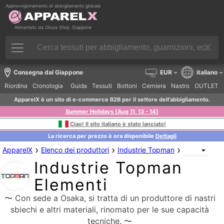
Approvvigionamento di abbigliamento globale
Alimentato da Okura Shoji, Giappone
Consegna dal Giappone
EUR
italiano
Riordina
Cronologia
Guida
Tessuti
Bottoni
Cerniera
Nastro
OUTLET
ApparelX è un sito di e-commerce B2B per il settore dell'abbigliamento.
Summer Holidays (Aug 11, 13 - 14)
Ciao! Il sito italiano è stato lanciato!
La ricerca per prezzo è ora disponibile
Dettagli
›
›
›
ApparelX
Elenco dei produttori
Industrie Topman
Industrie Topman
Elementi
〜 Con sede a Osaka, si tratta di un produttore di nastri
sbiechi e altri materiali, rinomato per le sue capacità
tecniche. 〜