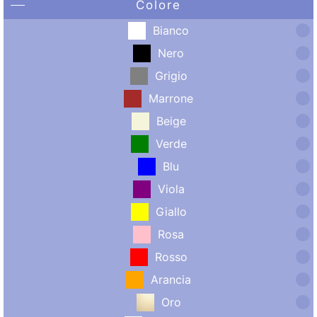
Colore
Bianco
Nero
Grigio
Marrone
Beige
Verde
Blu
Viola
Giallo
Rosa
Rosso
Arancia
Oro