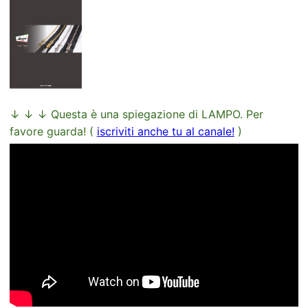
↓ ↓ ↓ Questa è una spiegazione di LAMPO. Per
favore guarda! (
iscriviti anche tu al canale!
)