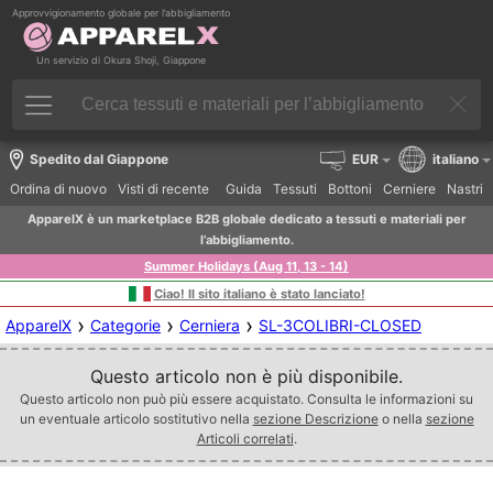
Approvvigionamento globale per l’abbigliamento
Un servizio di Okura Shoji, Giappone
Spedito dal Giappone
EUR
italiano
Ordina di nuovo
Visti di recente
Guida
Tessuti
Bottoni
Cerniere
Nastri
ApparelX è un marketplace B2B globale dedicato a tessuti e materiali per
l’abbigliamento.
Summer Holidays (Aug 11, 13 - 14)
Ciao! Il sito italiano è stato lanciato!
›
›
›
ApparelX
Categorie
Cerniera
SL-3COLIBRI-CLOSED
Questo articolo non è più disponibile.
Questo articolo non può più essere acquistato. Consulta le informazioni su
un eventuale articolo sostitutivo nella
sezione Descrizione
o nella
sezione
Articoli correlati
.