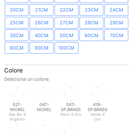
20CM
21CM
22CM
23CM
24CM
25CM
26CM
27CM
28CM
29CM
30CM
40CM
50CM
60CM
70CM
80CM
90CM
100CM
Colore
Seleziona un colore:
027-
047-
047-
416-
NICKEL
NICKEL
SP.BRASS
SP.BRASS
Sax Blu X
Nero X Oro
Verde X
Argento
Oro