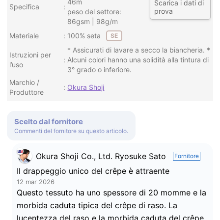
46m
Scarica i dati di
Specifica
prova
peso del settore:
86gsm | 98g/m
Materiale
100% seta
SE
* Assicurati di lavare a secco la biancheria. *
Istruzioni per
Alcuni colori hanno una solidità alla tintura di
l’uso
3° grado o inferiore.
Marchio /
Okura Shoji
Produttore
Scelto dal fornitore
Commenti del fornitore su questo articolo.
Okura Shoji Co., Ltd. Ryosuke Sato
Fornitore
Il drappeggio unico del crêpe è attraente
12 mar 2026
Questo tessuto ha uno spessore di 20 momme e la
morbida caduta tipica del crêpe di raso. La
lucentezza del raso e la morbida caduta del crêpe