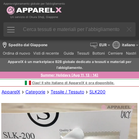
Approvvigionamento globale per l’abbigliamento
Un servizio di Okura Shoji, Giappone
Spedito dal Giappone
EUR
italiano
Ordina di nuovo
Visti di recente
Guida
Tessuti
Bottoni
Cerniere
Nastri
ApparelX è un marketplace B2B globale dedicato a tessuti e materiali per
l’abbigliamento.
Summer Holidays (Aug 11, 13 - 14)
Ciao! Il sito italiano di ApparelX è ora disponibile.
›
›
›
ApparelX
Categorie
Tessile / Tessuto
SLK200