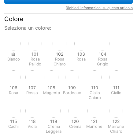
Richiedi informazioni su questo articolo
Colore
Seleziona un colore:
白
101
102
103
104
Bianco
Rosa
Rosa
Rosa
Rosa
Pallido
Chiaro
Grigio
106
107
108
109
110
111
Rosa
Rosso
Magenta
Bordeaux
Giallo
Giallo
Chiaro
115
118
119
120
121
122
Cachi
Viola
Crema
Crema
Marrone
Marrone
Leggera
Chiaro