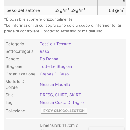
52
peso del settore
52g/m² 59g/m²
68 g/m² 7
*È possibile scorrere orizzontalmente.
*Le informazioni di cui sopra sono solo a scopo di riferimento. Si
prega di controllare il prodotto effettivo prima dell'uso.
Categoria
Tessile / Tessuto
Sottocategoria
Raso
Genere
Da Donna
Stagione
Tutte Le Stagioni
Organizzazione
Crepes Di Raso
Modello Di
Nessun Modello
Colore
Stile
DRESS
,
SHIRT
,
SKIRT
Tag
Nessun Costo Di Taglio
Collezione
EXCY SILK COLLECTION
Dimensioni: 112cm x