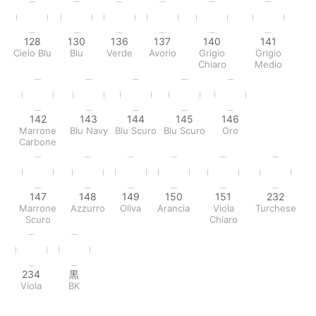
128
130
136
137
140
141
Cielo Blu
Blu
Verde
Avorio
Grigio
Grigio
Chiaro
Medio
142
143
144
145
146
Marrone
Blu Navy
Blu Scuro
Blu Scuro
Oro
Carbone
147
148
149
150
151
232
Marrone
Azzurro
Oliva
Arancia
Viola
Turchese
Scuro
Chiaro
234
黒
Viola
BK