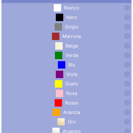
Bianco
Nero
Grigio
Marrone
Beige
Verde
Blu
Viola
Giallo
Rosa
Rosso
Arancia
Oro
Argento