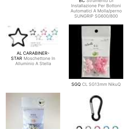
BC
Strumento Di
Installazione Per Bottoni
Automatici A Molla/perno
SUNGRIP SG600/800
AL CARABINER-
STAR
Moschettone In
Alluminio A Stella
SGQ
CL SG13mm NikuQ