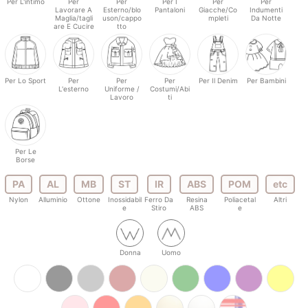
Per L'intimo
Per
Per
Per I
Per
Per
Lavorare A
Esterno/blo
Pantaloni
Giacche/Co
Indumenti
Maglia/tagli
uson/cappo
mpleti
Da Notte
are E Cucire
tto
Per Lo Sport
Per
Per
Per
Per Il Denim
Per Bambini
L'esterno
Uniforme /
Costumi/Abi
Lavoro
ti
Per Le
Borse
PA
AL
MB
ST
IR
ABS
POM
etc
Nylon
Alluminio
Ottone
Inossidabil
Ferro Da
Resina
Poliacetal
Altri
e
Stiro
ABS
e
Donna
Uomo