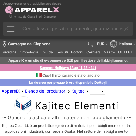
Approvvigionamento di abbigliamento globale
Alimentato da Okura Shoji, Giappone
Consegna dal Giappone
EUR
italiano
Riordina
Cronologia
Guida
Tessuti
Bottoni
Cerniera
Nastro
OUTLET
ApparelX è un sito di e-commerce B2B per il settore dell'abbigliamento.
Summer Holidays (Aug 11, 13 - 14)
Ciao! Il sito italiano è stato lanciato!
La ricerca per prezzo è ora disponibile
Dettagli
›
›
›
ApparelX
Elenco dei produttori
Kajitec
Kajitec Elementi
〜 Ganci di plastica e altri materiali per abbigliamento 〜
Kajitec Co., Ltd. è un produttore globale di materiali per abbigliamento e altre
applicazioni industriali, con sede a Osaka. Nel settore dell'abbigliamento,