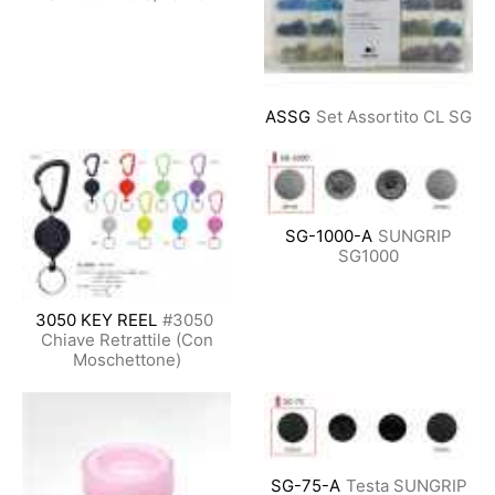
ASSG
Set Assortito CL SG
SG-1000-A
SUNGRIP
SG1000
3050 KEY REEL
#3050 ​​
Chiave Retrattile (Con
Moschettone)
SG-75-A
Testa SUNGRIP