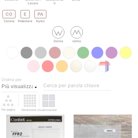
Lavoro
ti
CO
E
PA
Cotone
Poliestere
Nylon
Donna
Uomo
Ordina per
Cerca per parola chiave
Per pagina
Dimensione visualizzazione