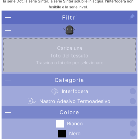
la serie Dot, la serie Sinter, la serie Sinter solubile in acqua, l'interfodera non
fusibile e la serie Invel.
Filtri
Carica una
foto del tessuto
Trascina o fai clic per selezionare
Categoria
Interfodera
Nastro Adesivo Termoadesivo
Colore
Bianco
Nero