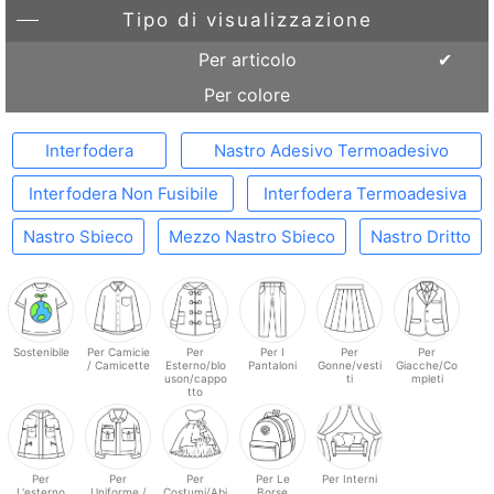
Tipo di visualizzazione
Per articolo
Per colore
Interfodera
Nastro Adesivo Termoadesivo
Interfodera Non Fusibile
Interfodera Termoadesiva
Nastro Sbieco
Mezzo Nastro Sbieco
Nastro Dritto
Sostenibile
Per Camicie
Per
Per I
Per
Per
/ Camicette
Esterno/blo
Pantaloni
Gonne/vesti
Giacche/Co
uson/cappo
ti
mpleti
tto
Per
Per
Per
Per Le
Per Interni
L'esterno
Uniforme /
Costumi/Abi
Borse