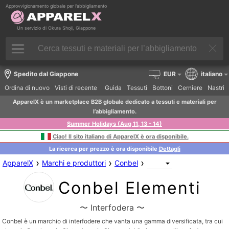
Approvvigionamento globale per l’abbigliamento
Un servizio di Okura Shoji, Giappone
Spedito dal Giappone
EUR
italiano
Ordina di nuovo
Visti di recente
Guida
Tessuti
Bottoni
Cerniere
Nastri
ApparelX è un marketplace B2B globale dedicato a tessuti e materiali per
l’abbigliamento.
Summer Holidays (Aug 11, 13 - 14)
Ciao! Il sito italiano di ApparelX è ora disponibile.
La ricerca per prezzo è ora disponibile
Dettagli
›
›
›
ApparelX
Marchi e produttori
Conbel
Conbel Elementi
〜 Interfodera 〜
Conbel è un marchio di interfodere che vanta una gamma diversificata, tra cui