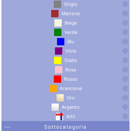
Grigio
Marrone
Beige
Verde
Blu
Viola
Giallo
Rosa
Rosso
Arancione
Oro
Argento
Altri
Sottocategoria