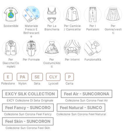
Sostenibile
Materiale
Per La
Per Camicie
Per I
Per
Fresco E
Biancheria
/ Camicette
Pantaloni
Gonne/vesti
Rinfrescant
ti
e
Per
Per Formale
Per
Per Interni
Funzionalità
Giacche/Co
Costumi/Abi
mpleti
ti
E
PA
SE
CLY
P
Poliestere
Nylon
Seta
Lyocell
Carta
EXCY SILK COLLECTION
Feel Air - SUNCORONA
EXCY Collezione Di Seta Originale
Collezione Sun Corona Feel Air
Feel Fancy - SUNCORO
Feel Natural - SUNCO
Collezione Sun Corona Feel Fancy
Collezione Sun Corona Feel Natural
Feel Skin - SUNCORON
Collezione Sun Corona Feel Skin