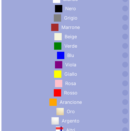
Nero
Grigio
Marrone
Beige
Verde
Blu
Viola
Giallo
Rosa
Rosso
Arancione
Oro
Argento
Altri