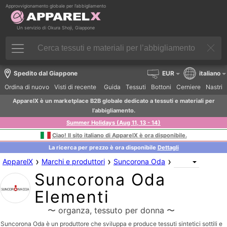
Approvvigionamento globale per l’abbigliamento
Un servizio di Okura Shoji, Giappone
Spedito dal Giappone
EUR
italiano
Ordina di nuovo
Visti di recente
Guida
Tessuti
Bottoni
Cerniere
Nastri
ApparelX è un marketplace B2B globale dedicato a tessuti e materiali per
l’abbigliamento.
Summer Holidays (Aug 11, 13 - 14)
Ciao! Il sito italiano di ApparelX è ora disponibile.
La ricerca per prezzo è ora disponibile
Dettagli
›
›
›
ApparelX
Marchi e produttori
Suncorona Oda
Suncorona Oda
Elementi
〜 organza, tessuto per donna 〜
Suncorona Oda è un produttore che sviluppa e produce tessuti sintetici sottili e