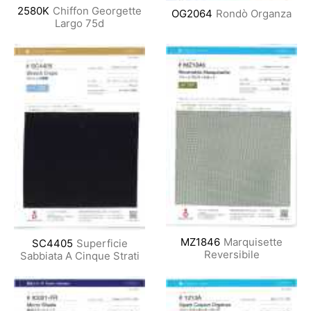
2580K
Chiffon Georgette
OG2064
Rondò Organza
Largo 75d
MZ1846
Marquisette
SC4405
Superficie
Reversibile
Sabbiata A Cinque Strati