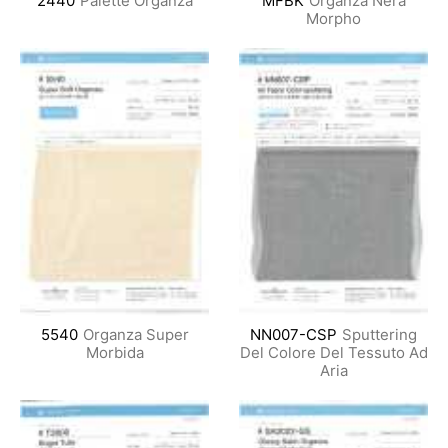
2440
Palette Organza
MFBK
Organza Nera
Morpho
5540
Organza Super
NN007-CSP
Sputtering
Morbida
Del Colore Del Tessuto Ad
Aria