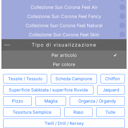
Collezione Sun Corona Feel Air
Collezione Sun Corona Feel Fancy
Collezione Sun Corona Feel Natural
Collezione Sun Corona Feel Skin
Tipo di visualizzazione
Per articolo
Per colore
Tessile / Tessuto
Scheda Campione
Chiffon
Superficie Sabbiata / superficie Ruvida
Jaquard
Pizzo
Maglia
Organza / Organdy
Tessitura Semplice
Raso
Tulle
Twill / Drill / Kersey