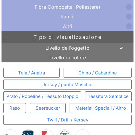
Fibra Composita (Poliestere)
Ramiè
Altri
Tipo di visualizzazione
Livello dell'oggetto
Livello di colore
Tela / Anatra
Chino / Gabardine
Jersey / punto Muschio
Prato / Popeline / Tessuto Doppio
Tessitura Semplice
Raso
Seersucker
Materiali Speciali / Altro
Twill / Drill / Kersey