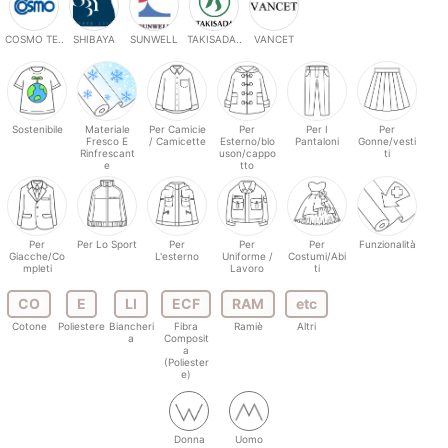
COSMO TE..
SHIBAYA
SUNWELL
TAKISADA..
VANCET
Sostenibile
Materiale
Per Camicie
Per
Per I
Per
Fresco E
/ Camicette
Esterno/blo
Pantaloni
Gonne/vesti
Rinfrescant
uson/cappo
ti
e
tto
Per
Per Lo Sport
Per
Per
Per
Funzionalità
Giacche/Co
L'esterno
Uniforme /
Costumi/Abi
mpleti
Lavoro
ti
CO
E
LI
ECF
RAM
etc
Cotone
Poliestere
Biancheri
Fibra
Ramiè
Altri
a
Composit
a
(Poliester
e)
Donna
Uomo