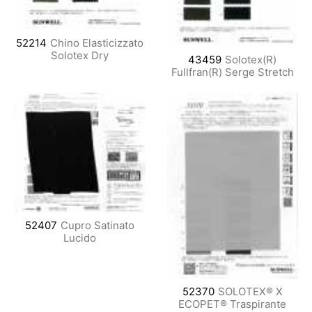
52214
Chino Elasticizzato
Solotex Dry
43459
Solotex(R)
Fullfran(R) Serge Stretch
52407
Cupro Satinato
Lucido
52370
SOLOTEX® X
ECOPET® Traspirante