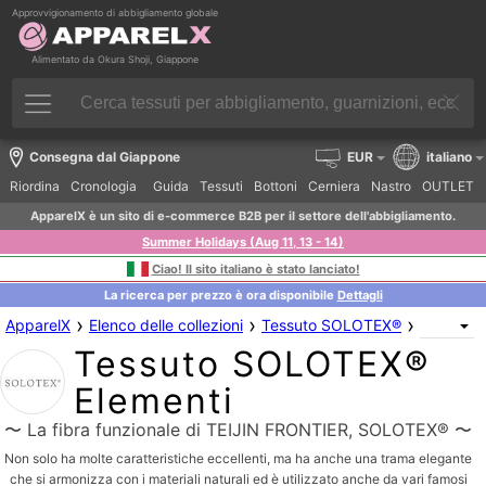
Approvvigionamento di abbigliamento globale
Alimentato da Okura Shoji, Giappone
Consegna dal Giappone
EUR
italiano
Riordina
Cronologia
Guida
Tessuti
Bottoni
Cerniera
Nastro
OUTLET
ApparelX è un sito di e-commerce B2B per il settore dell'abbigliamento.
Summer Holidays (Aug 11, 13 - 14)
Ciao! Il sito italiano è stato lanciato!
La ricerca per prezzo è ora disponibile
Dettagli
›
›
›
ApparelX
Elenco delle collezioni
Tessuto SOLOTEX®
Tessuto SOLOTEX®
Elementi
〜 La fibra funzionale di TEIJIN FRONTIER, SOLOTEX® 〜
Non solo ha molte caratteristiche eccellenti, ma ha anche una trama elegante
che si armonizza con i materiali naturali ed è utilizzato anche da vari famosi