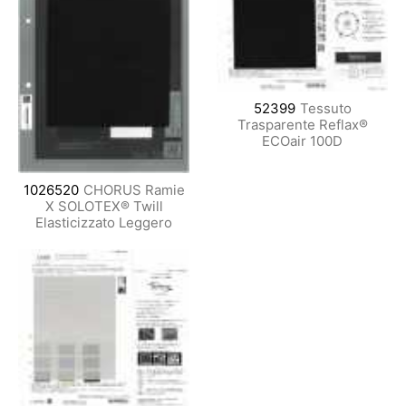
52399
Tessuto
Trasparente Reflax®
ECOair 100D
1026520
CHORUS Ramie
X SOLOTEX® Twill
Elasticizzato Leggero