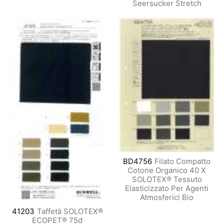
Seersucker Stretch
BD4756
Filato Compatto
Cotone Organico 40 X
SOLOTEX® Tessuto
Elasticizzato Per Agenti
Atmosferici Bio
41203
Taffetà SOLOTEX®
ECOPET® 75d