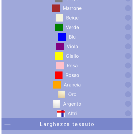
Marrone
Beige
Verde
Blu
Viola
Giallo
Rosa
Rosso
Arancia
Oro
Argento
Altri
Larghezza tessuto