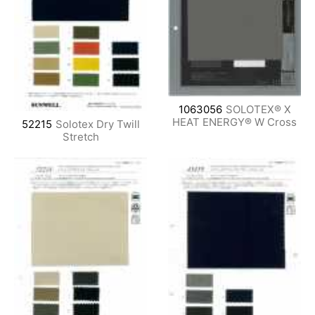
1063056
SOLOTEX® X
HEAT ENERGY® W Cross
52215
Solotex Dry Twill
Stretch