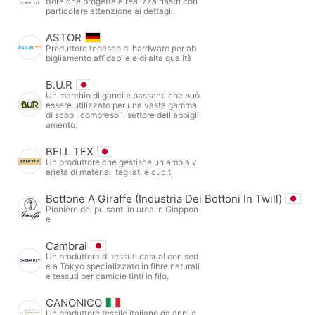
ttore che progetta e realizza nastri con
particolare attenzione ai dettagli.
ASTOR
Produttore tedesco di hardware per ab
bigliamento affidabile e di alta qualità
B.U.R
Un marchio di ganci e passanti che può
essere utilizzato per una vasta gamma
di scopi, compreso il settore dell'abbigli
amento.
BELL TEX
Un produttore che gestisce un'ampia v
arietà di materiali tagliati e cuciti
Bottone A Giraffe (Industria Dei Bottoni In Twill)
Pioniere dei pulsanti in urea in Giappon
e
Cambrai
Un produttore di tessuti casual con sed
e a Tokyo specializzato in fibre naturali
e tessuti per camicie tinti in filo.
CANONICO
Un produttore tessile italiano da anni a