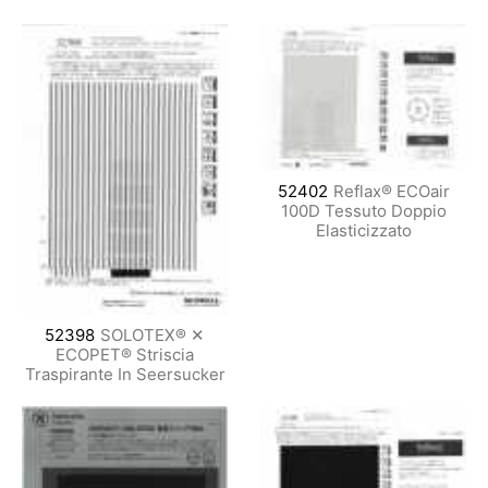
52402
Reflax® ECOair
100D Tessuto Doppio
Elasticizzato
52398
SOLOTEX® ✕
ECOPET® Striscia
Traspirante In Seersucker