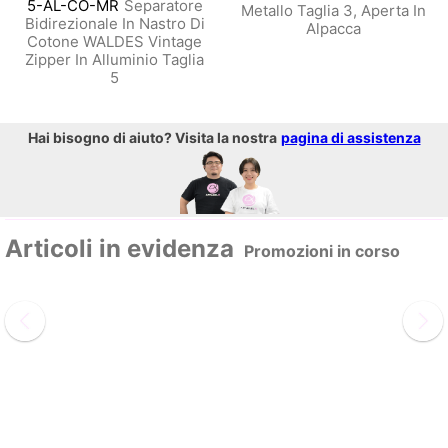
5-AL-CO-MR
Separatore
Metallo Taglia 3, Aperta In
Bidirezionale In Nastro Di
Alpacca
Cotone WALDES Vintage
Zipper In Alluminio Taglia
5
Hai bisogno di aiuto? Visita la nostra
pagina di assistenza
Articoli in evidenza
Promozioni in corso