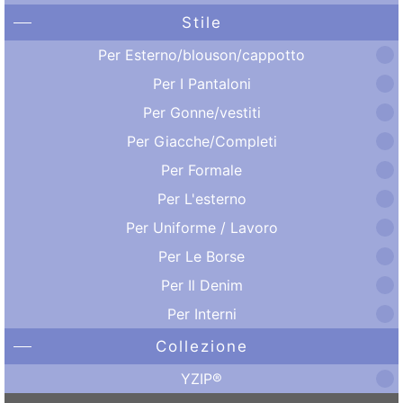
Stile
Per Esterno/blouson/cappotto
Per I Pantaloni
Per Gonne/vestiti
Per Giacche/Completi
Per Formale
Per L'esterno
Per Uniforme / Lavoro
Per Le Borse
Per Il Denim
Per Interni
Collezione
YZIP®