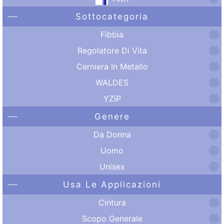
Sottocategoria
Fibbia
Regolatore Di Vita
Cerniera In Metallo
WALDES
YZiP
Genere
Da Donna
Uomo
Unisex
Usa Le Applicazioni
Cintura
Scopo Generale