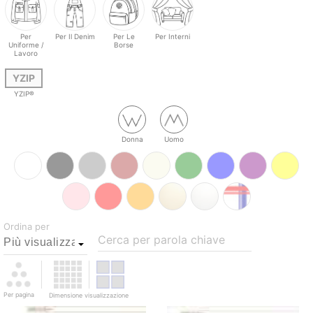
Per
Per Il Denim
Per Le
Per Interni
Uniforme /
Borse
Lavoro
YZIP
YZIP®
Donna
Uomo
Ordina per
Cerca per parola chiave
Per pagina
Dimensione visualizzazione