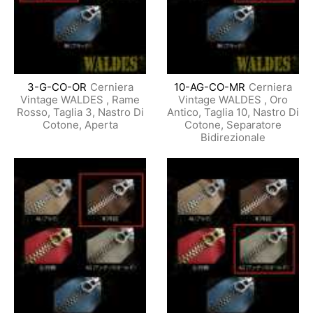
3-G-CO-OR
Cerniera
10-AG-CO-MR
Cerniera
Vintage WALDES , Rame
Vintage WALDES , Oro
Rosso, Taglia 3, Nastro Di
Antico, Taglia 10, Nastro Di
Cotone, Aperta
Cotone, Separatore
Bidirezionale