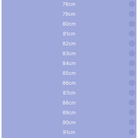
78cm
79cm
80cm
81cm
82cm
83cm
84cm
85cm
86cm
87cm
88cm
89cm
90cm
91cm