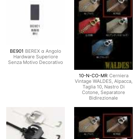
BE901
BEREX α Angolo
Hardware Superiore
Senza Motivo Decorativo
10-N-CO-MR
Cerniera
Vintage WALDES, Alpacca,
Taglia 10, Nastro Di
Cotone, Separatore
Bidirezionale