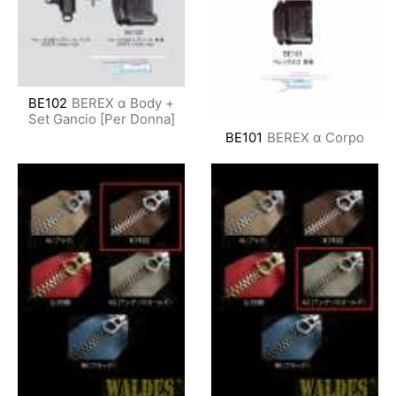
BE102
BEREX α Body +
Set Gancio [Per Donna]
BE101
BEREX α Corpo