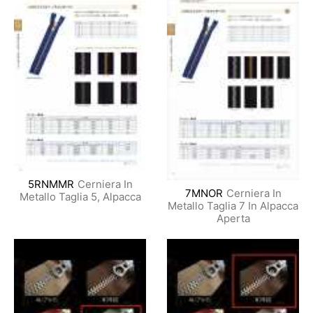
5RNMMR
Cerniera In
7MNOR
Cerniera In
Metallo Taglia 5, Alpacca
Metallo Taglia 7 In Alpacca
Aperta