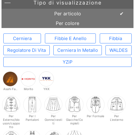
Tipo di visualizzazione
Per articolo
Per colore
Cerniera
Fibbie E Anello
Fibbia
Regolatore Di Vita
Cerniera In Metallo
WALDES
YZiP
Asahi Fa..
Morito
YKK
Per
Per I
Per
Per
Per Formale
Per
Esterno/blo
Pantaloni
Gonne/vesti
Giacche/Co
L'esterno
uson/cappo
ti
mpleti
tto