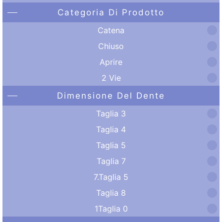
Categoria Di Prodotto
Catena
Chiuso
Aprire
2 Vie
Dimensione Del Dente
Taglia 3
Taglia 4
Taglia 5
Taglia 7
7.Taglia 5
Taglia 8
1Taglia 0