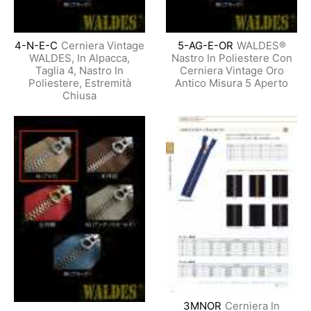
4-N-E-C
Cerniera Vintage
5-AG-E-OR
WALDES®
WALDES, In Alpacca,
Nastro In Poliestere Con
Taglia 4, Nastro In
Cerniera Vintage Oro
Poliestere, Estremità
Antico Misura 5 Aperto
Chiusa
3MNOR
Cerniera In