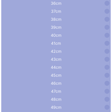
36cm
37cm
38cm
39cm
40cm
41cm
42cm
43cm
44cm
45cm
46cm
47cm
48cm
49cm