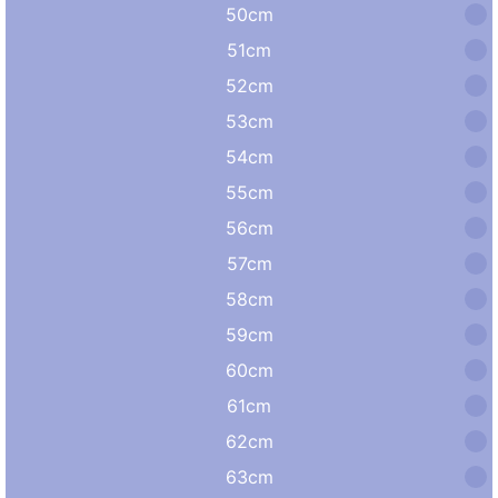
50cm
51cm
52cm
53cm
54cm
55cm
56cm
57cm
58cm
59cm
60cm
61cm
62cm
63cm